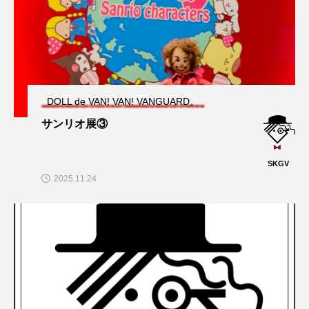
DOLL de VAN! VAN! VANGUARD。
サンリオ展③
SKGV
2025.11.24