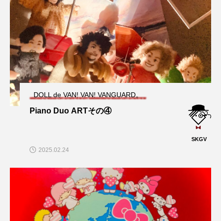
DOLL de VAN! VAN! VANGUARD。
Piano Duo ARTその④
SKGV
2025.02.24