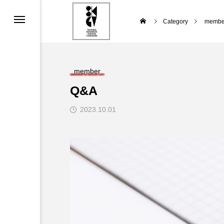
Category
membe
member
Q&A
2023.10.01
e Tour 2024 ~SUMMER POTER~
Vオリジナルサウンドロゴを創ろう！！