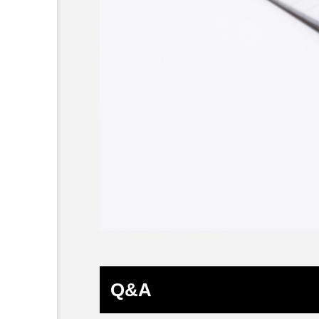
確認ページ
Q&A
Voice Radio
Voice Radio #029