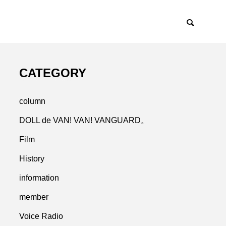
CATEGORY
column
DOLL de VAN! VAN! VANGUARD。
Film
History
information
member
Voice Radio