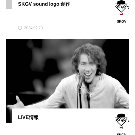
SKGV sound logo 創作
SKGV
2024.02.23
LIVE情報
SKGV