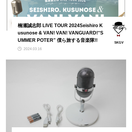
楠瀬誠志郎 LIVE TOUR 2024Seishiro K
usunose & VAN! VAN! VANGUARD!“S
UMMER POTER” 僕ら旅する音楽隊!!
SKGV
2024.03.16