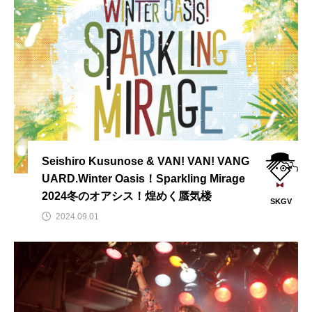
Seishiro Kusunose & VAN! VAN! VANG
UARD.Winter Oasis！Sparkling Mirage
2024冬のオアシス！煌めく蜃気楼
SKGV
2024.09.01