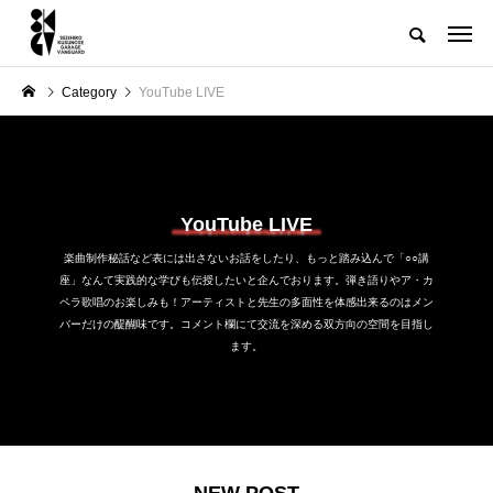
Category
YouTube LIVE
YouTube LIVE
楽曲制作秘話など表には出さないお話をしたり、もっと踏み込んで「○○講
座」なんて実践的な学びも伝授したいと企んでおります。弾き語りやア・カ
ペラ歌唱のお楽しみも！アーティストと先生の多面性を体感出来るのはメン
バーだけの醍醐味です。コメント欄にて交流を深める双方向の空間を目指し
ます。