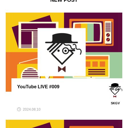
NEW POST
YouTube LIVE #009
SKGV
2024.08.10