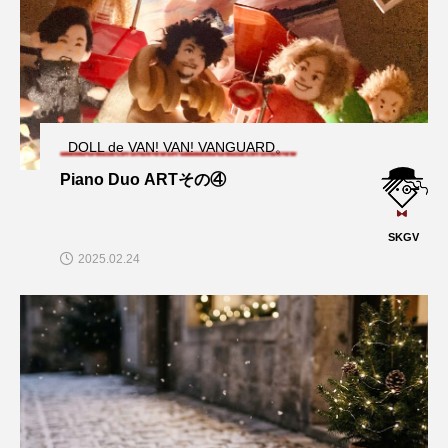
DOLL de VAN! VAN! VANGUARD。
Piano Duo ARTその④
SKGV
2025.02.24