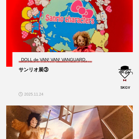
DOLL de VAN! VAN! VANGUARD。
サンリオ展③
SKGV
2025.11.24