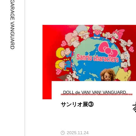
GARAGE VANGUARD
DOLL de VAN! VAN! VANGUARD。
サンリオ展③
2025.11.24