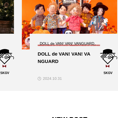
DOLL de VAN! VAN! VANGUARD。
DOLL de VAN! VAN! VA
NGUARD
SKGV
SKGV
2024.10.31