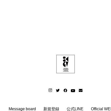
Message board
新規登録
公式LINE
Official W