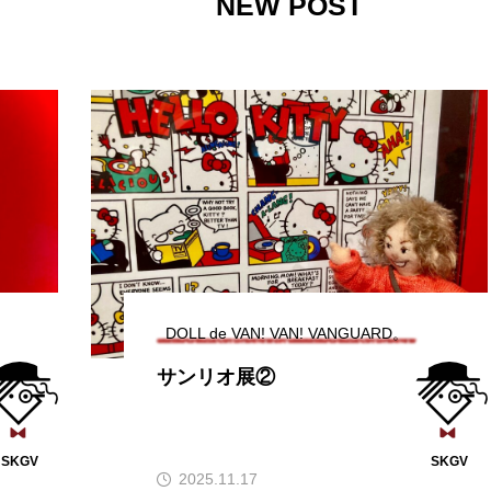
NEW POST
DOLL de VAN! VAN! VANGUARD。
サンリオ展②
SKGV
SKGV
2025.11.17