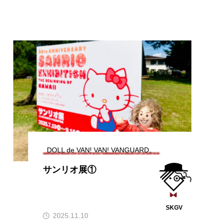
DOLL de VAN! VAN! VANGUARD。
サンリオ展①
SKGV
2025.11.10