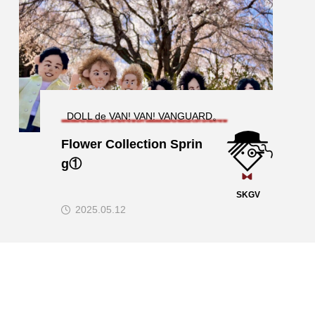
DOLL de VAN! VAN! VANGUARD。
Flower Collection Sprin
g①
SKGV
2025.05.12